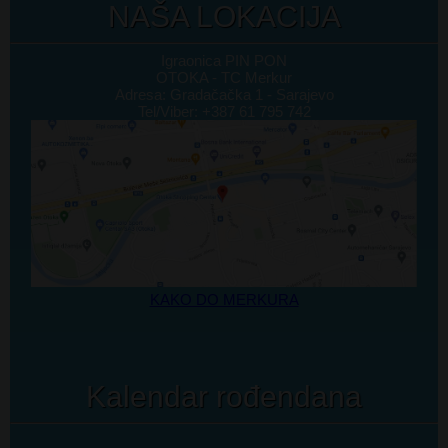
NAŠA LOKACIJA
Igraonica PIN PON
OTOKA - TC Merkur
Adresa: Gradačačka 1 - Sarajevo
Tel/Viber: +387 61 795 742
KAKO DO MERKURA
Kalendar rođendana