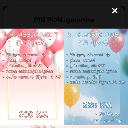
×
PIN PON igraonice
Pin Pon Otoka - Merkur i
Pin Pon Kids - Mercator
Home
Lokacija
Contact
Danas je 6.08.2026.
Tačno vrijeme: 11:9:21