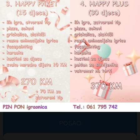
G
o
o
g
l
e
4,6
PRODUŽENI BORAVAK
MASKENBAL 2024
DNEVNE AKTIVNOSTI
ROĐENDANI
PIN PON SHOP
POSAO