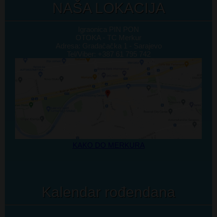
NAŠA LOKACIJA
Igraonica PIN PON
OTOKA - TC Merkur
Adresa: Gradačačka 1 - Sarajevo
Tel/Viber: +387 61 795 742
KAKO DO MERKURA
Kalendar rođendana