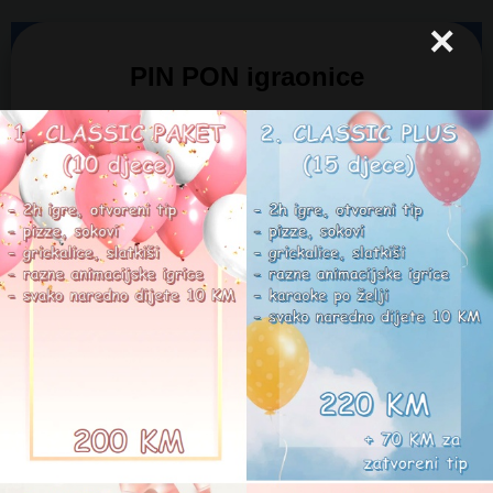
×
PIN PON igraonice
Pin Pon Otoka - Merkur i
Pin Pon Kids - Mercator
Home
Lokacija
Contact
Danas je 7.08.2026.
Tačno vrijeme: 6:40:6