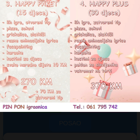
G
o
o
g
l
e
4,6
PRODUŽENI BORAVAK
MASKENBAL 2024
DNEVNE AKTIVNOSTI
ROĐENDANI
PIN PON SHOP
POSAO